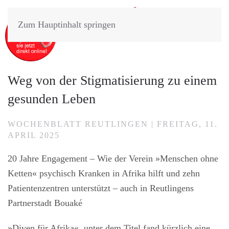
Zum Hauptinhalt springen
Weg von der Stigmatisierung zu einem
gesunden Leben
WOCHENBLATT REUTLINGEN | FREITAG, 11.
APRIL 2025
20 Jahre Engagement – Wie der Verein »Menschen ohne
Ketten« psychisch Kranken in Afrika hilft und zehn
Patientenzentren unterstützt – auch in Reutlingens
Partnerstadt Bouaké
»Diven für Afrika«, unter dem Titel fand kürzlich eine