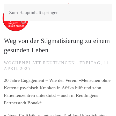
Zum Hauptinhalt springen
Weg von der Stigmatisierung zu einem
gesunden Leben
WOCHENBLATT REUTLINGEN | FREITAG, 11.
APRIL 2025
20 Jahre Engagement – Wie der Verein »Menschen ohne
Ketten« psychisch Kranken in Afrika hilft und zehn
Patientenzentren unterstützt – auch in Reutlingens
Partnerstadt Bouaké
»Diven für Afrika«, unter dem Titel fand kürzlich eine