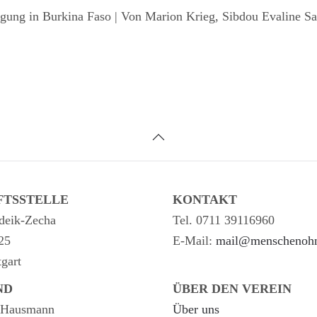
rgung in Burkina Faso |
Von Marion Krieg, Sibdou Evaline Sa
FTSSTELLE
KONTAKT
deik-Zecha
Tel. 0711 39116960
25
E-Mail:
mail@menschenohn
tgart
ND
ÜBER DEN VEREIN
f Hausmann
Über uns